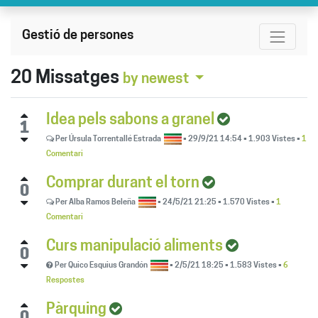
Gestió de persones
20
Missatges
by newest
Idea pels sabons a granel
1
Per
Úrsula Torrentallé Estrada
•
29/9/21 14:54
•
1.903
Vistes
•
1
Comentari
Comprar durant el torn
0
Per
Alba Ramos Beleña
•
24/5/21 21:25
•
1.570
Vistes
•
1
Comentari
Curs manipulació aliments
0
Per
Quico Esquius Grandón
•
2/5/21 18:25
•
1.583
Vistes
•
6
Respostes
Pàrquing