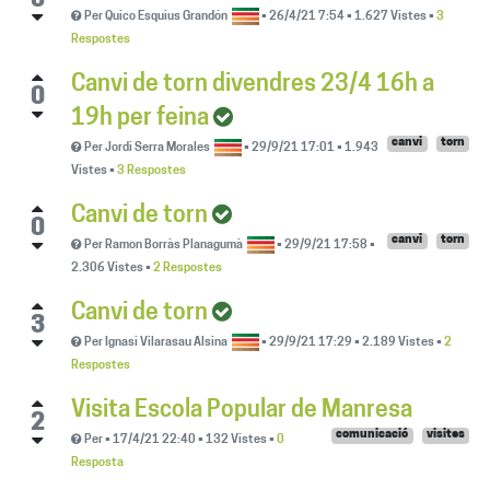
0
Per
Quico Esquius Grandón
•
26/4/21 7:54
•
1.627
Vistes
•
3
Respostes
Canvi de torn divendres 23/4 16h a
0
19h per feina
canvi
torn
Per
Jordi Serra Morales
•
29/9/21 17:01
•
1.943
Vistes
•
3 Respostes
Canvi de torn
0
canvi
torn
Per
Ramon Borràs Planagumà
•
29/9/21 17:58
•
2.306
Vistes
•
2 Respostes
Canvi de torn
3
Per
Ignasi Vilarasau Alsina
•
29/9/21 17:29
•
2.189
Vistes
•
2
Respostes
Visita Escola Popular de Manresa
2
comunicació
visites
Per
•
17/4/21 22:40
•
132
Vistes
•
0
Resposta