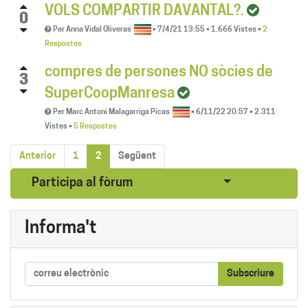
VOLS COMPARTIR DAVANTAL?.
0
Per
Anna Vidal Oliveras
•
7/4/21 13:55
•
1.666
Vistes
•
2
Respostes
compres de persones NO sòcies de
3
SuperCoopManresa
Per
Marc Antoni Malagarriga Picas
•
6/11/22 20:57
•
2.311
Vistes
•
5 Respostes
Anterior
1
2
Següent
Seleccionar pub
Participa al fòrum
Informa't
Subscriure