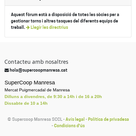
Aquest fòrum està a disposició de totes les sòcies per a
gestionar torns i altres tasques del diferents equips de
treball.
Llegir les directrius
Contacteu amb nosaltres
hola@supercoopmanresa.cat
SuperCoop Manresa
Mercat Puigmercadal de Manresa
Dilluns a divendres, de 9:30 a 14h i de 16 a 20h
Dissabte de 10 a 14h
©
Supercoop Manresa SCCL
-
Avís legal
-
Política de privadesa
-
Condicions d'ús