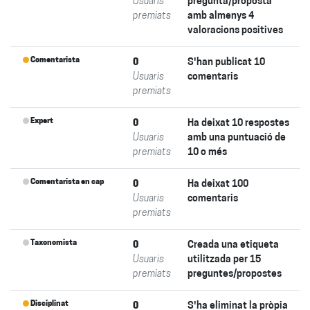
Usuaris
pregunta/proposta
premiats
amb almenys 4
valoracions positives
Comentarista
0
S'han publicat 10
Usuaris
comentaris
premiats
Expert
0
Ha deixat 10 respostes
Usuaris
amb una puntuació de
premiats
10 o més
Comentarista en cap
0
Ha deixat 100
Usuaris
comentaris
premiats
Taxonomista
0
Creada una etiqueta
Usuaris
utilitzada per 15
premiats
preguntes/propostes
Disciplinat
0
S'ha eliminat la pròpia