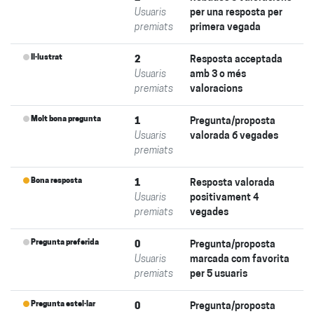
Usuaris
per una resposta per
premiats
primera vegada
Il·lustrat
2
Resposta acceptada
Usuaris
amb 3 o més
premiats
valoracions
Molt bona pregunta
1
Pregunta/proposta
Usuaris
valorada 6 vegades
premiats
Bona resposta
1
Resposta valorada
Usuaris
positivament 4
premiats
vegades
Pregunta preferida
0
Pregunta/proposta
Usuaris
marcada com favorita
premiats
per 5 usuaris
Pregunta estel·lar
0
Pregunta/proposta