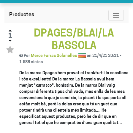
Productes
DPAGES/BLAI/LA
1
BASSOLA
Per
Mercè Farràs Solanelles
en
21/4/21 20:11
•
1.588
vistes
De la marca Dpages hem provat el frankfurt i la secallona
i són excel.lents! De la marca La Bassola avui hem
menjat "xurrasco", boníssim. De la marca Blai vaig
comprar diferents tipus d'olivada, més enllà de les més
convencionals que ja coneixia, la picant i la que porta all
estàn molt bé, però la dolça crec que té un gust que
potser tindrà una clientela més limitada.... He
especificat aquest productes, però he de dir que en
general tot el que he comprat és d'una gran qualitat...