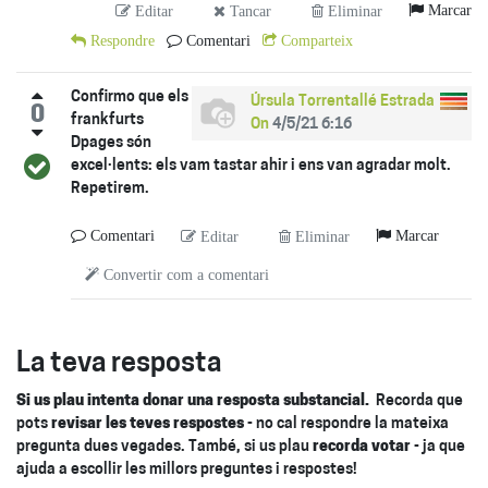
Marcar
Editar
Tancar
Eliminar
Respondre
Comentari
Comparteix
Confirmo que els
Úrsula Torrentallé Estrada
0
frankfurts
On
4/5/21 6:16
Dpages són
excel·lents: els vam tastar ahir i ens van agradar molt.
Repetirem.
Comentari
Marcar
Editar
Eliminar
Convertir com a comentari
La teva resposta
Si us plau intenta donar una resposta substancial.
Recorda que
pots
revisar les teves respostes
- no cal respondre la mateixa
pregunta dues vegades. També, si us plau
recorda votar
- ja que
ajuda a escollir les millors preguntes i respostes!