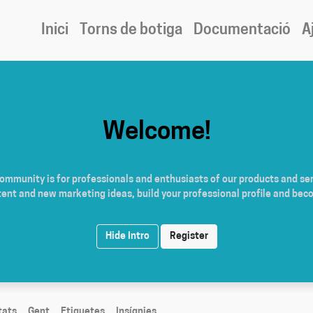
Inici
Torns de botiga
Documentació
A
Welcome!
community is for professionals and enthusiasts of our products and ser
tent and new marketing ideas, build your professional profile and bec
Hide Intro
Register
tats
Gent
Etiquetes
Insígnies