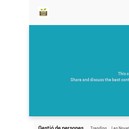
This 
Share and discuss the best con
Gestió de persones
Trending
Les Nove