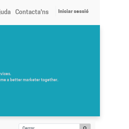
Iniciar sessió
juda
Contacta'ns
vices.
ome a better marketer together.