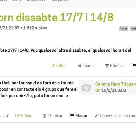
orn dissabte 17/7 i 14/8
6/21 21:37
•
1.612
vistes
torn
ca
bte 17/7 i 14/8. Puc qualsevol altre dissabte, el qualsevol horari del
Editar
Tancar
Eliminar
 fàcil per fer canvi de torn és a través
Gemma Haro Triguer
posar en contacte els 4 grups que fem el
On
19/6/21 8:03
 link per unir-t'hi, pots fer un mail a
tari
Marcar
Editar
Eliminar
Convertir com a com