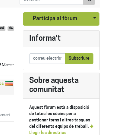
Seleccionar publi
Participa al fòrum
nvi
de
Informa't
Subscriure
Marcar
Sobre aquesta
os
comunitat
Aquest fòrum està a disposició
de totes les sòcies per a
entari
gestionar torns i altres tasques
del diferents equips de treball.
Llegir les directrius