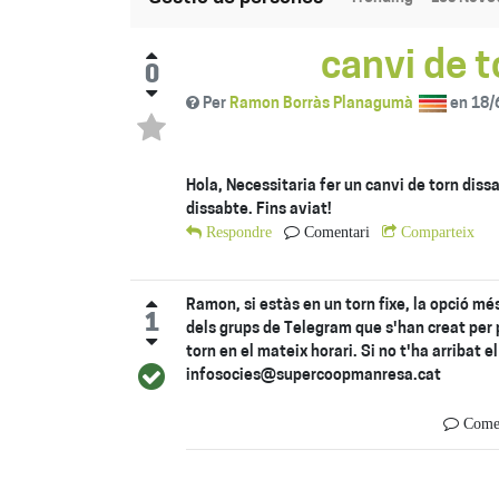
canvi de t
0
Per
Ramon Borràs Planagumà
en
18/
Hola, Necessitaria fer un canvi de torn dissa
dissabte. Fins aviat!
Respondre
Comentari
Comparteix
Ramon, si estàs en un torn fixe, la opció més
1
dels grups de Telegram que s'han creat per 
torn en el mateix horari. Si no t'ha arribat el
infosocies@supercoopmanresa.cat
Comen