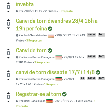
invebta
0
Per
•
9/8/21 11:19
•
91
Vistes
•
0 Resposta
Canvi de torn divendres 23/4 16h a
0
19h per feina
canvi
torn
Per
Jordi Serra Morales
•
29/9/21 17:01
•
1.943
Vistes
•
3 Respostes
Canvi de torn
0
canvi
torn
Per
Ramon Borràs Planagumà
•
29/9/21 17:58
•
2.306
Vistes
•
2 Respostes
canvi de torn dissabte 17/7 i 14/8
0
de
canvi
torn
Per
Ramon Borràs Planagumà
•
29/9/21
17:23
•
1.613
Vistes
•
1 Resposta
Registrar-se al torn
0
Per
Martí Gasol Fíguls
•
25/10/21 9:22
•
1.385
Vistes
•
1
Resposta