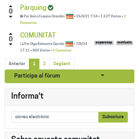
Pàrquing
0
Per
Quico Esquius Grandón
•
26/4/21 7:54
•
1.627
Vistes
•
3
Respostes
COMUNITAT
0
supercoop
motivats
Per
Olga Belmonte Garrido
•
7/8/24
17:11
•
800
Vistes
•
0 Comentari
Anterior
1
2
Següent
Seleccionar pub
Participa al fòrum
Informa't
Subscriure