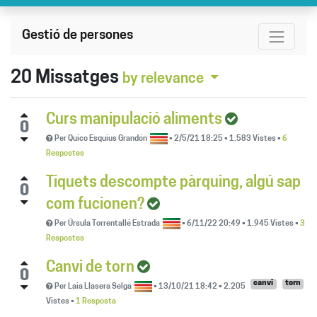
Gestió de persones
20
Missatges
by relevance
Curs manipulació aliments
0
Per
Quico Esquius Grandón
•
2/5/21 18:25
•
1.583
Vistes
•
6
Respostes
Tiquets descompte pàrquing, algú sap
0
com fucionen?
Per
Úrsula Torrentallé Estrada
•
6/11/22 20:49
•
1.945
Vistes
•
3
Respostes
Canvi de torn
0
canvi
torn
Per
Laia Llasera Selga
•
13/10/21 18:42
•
2.205
Vistes
•
1 Resposta